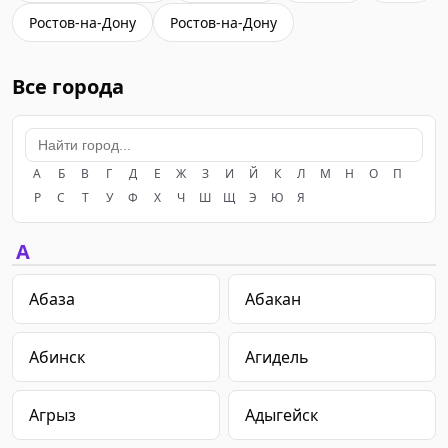
Ростов-на-Дону
Ростов-на-Дону
Все города
А
Б
В
Г
Д
Е
Ж
З
И
Й
К
Л
М
Н
О
П
Р
С
Т
У
Ф
Х
Ч
Ш
Щ
Э
Ю
Я
А
Абаза
Абакан
Абинск
Агидель
Агрыз
Адыгейск