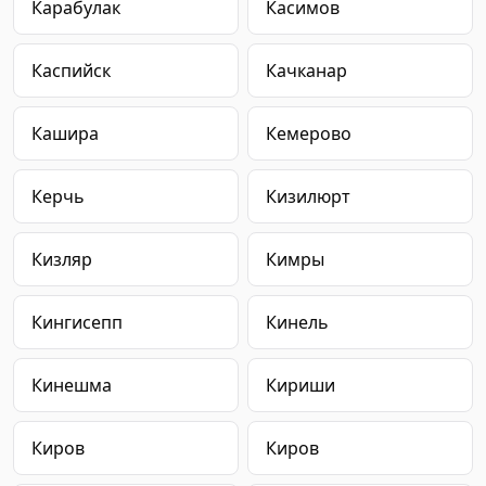
Карабулак
Касимов
Каспийск
Качканар
Кашира
Кемерово
Керчь
Кизилюрт
Кизляр
Кимры
Кингисепп
Кинель
Кинешма
Кириши
Киров
Киров