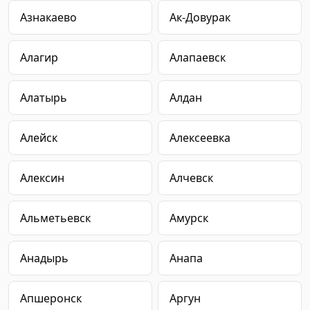
Азнакаево
Ак-Довурак
Алагир
Алапаевск
Алатырь
Алдан
Алейск
Алексеевка
Алексин
Алчевск
Альметьевск
Амурск
Анадырь
Анапа
Апшеронск
Аргун