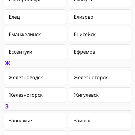
Елец
Елизово
Еманжелинск
Енисейск
Ессентуки
Ефремов
Ж
Железноводск
Железногорск
Железногорск
Жигулёвск
З
Заволжье
Заинск