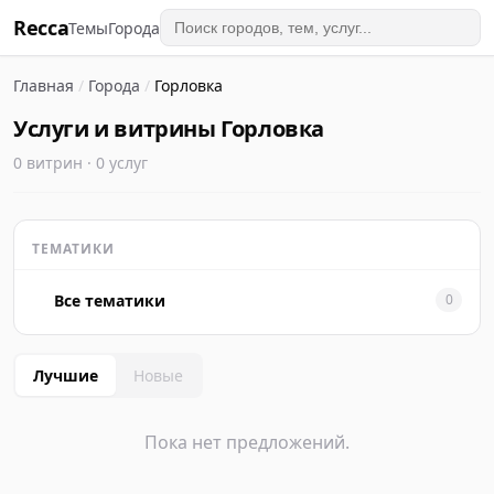
Recca
Темы
Города
Главная
/
Города
/
Горловка
Услуги и витрины Горловка
0 витрин · 0 услуг
ТЕМАТИКИ
Все тематики
0
Лучшие
Новые
Пока нет предложений.