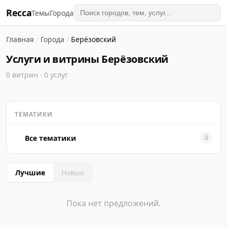
Recca
Темы
Города
Главная
/
Города
/
Берёзовский
Услуги и витрины Берёзовский
0 витрин · 0 услуг
ТЕМАТИКИ
Все тематики
0
Лучшие
Новые
Пока нет предложений.