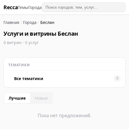
Recca
Темы
Города
Главная
/
Города
/
Беслан
Услуги и витрины Беслан
0 витрин · 0 услуг
ТЕМАТИКИ
Все тематики
0
Лучшие
Новые
Пока нет предложений.