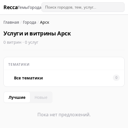
Recca
Темы
Города
Главная
/
Города
/
Арск
Услуги и витрины Арск
0 витрин · 0 услуг
ТЕМАТИКИ
Все тематики
0
Лучшие
Новые
Пока нет предложений.