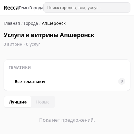
Recca
Темы
Города
Главная
/
Города
/
Апшеронск
Услуги и витрины Апшеронск
0 витрин · 0 услуг
ТЕМАТИКИ
Все тематики
0
Лучшие
Новые
Пока нет предложений.