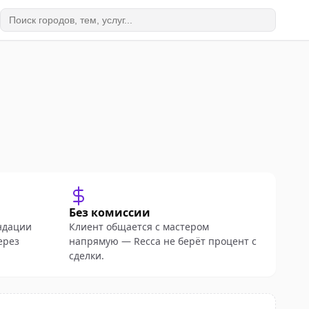
Без комиссии
ндации
Клиент общается с мастером
ерез
напрямую — Recca не берёт процент с
сделки.