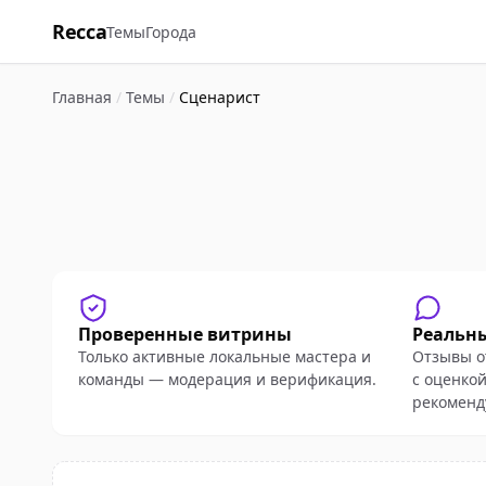
Recca
Темы
Города
Главная
/
Темы
/
Сценарист
Проверенные витрины
Реальн
Только активные локальные мастера и
Отзывы о
команды — модерация и верификация.
с оценкой
рекоменд