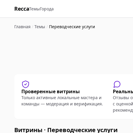
Recca
Темы
Города
Главная
/
Темы
/
Переводческие услуги
Проверенные витрины
Реальн
Только активные локальные мастера и
Отзывы о
команды — модерация и верификация.
с оценкой
рекоменд
Витрины · Переводческие услуги