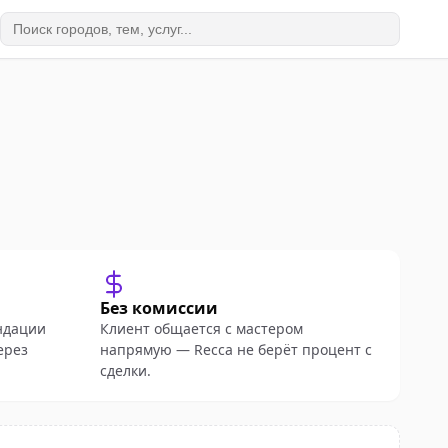
Без комиссии
ндации
Клиент общается с мастером
ерез
напрямую — Recca не берёт процент с
сделки.