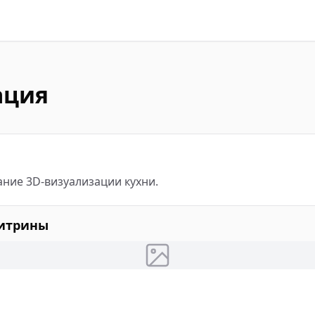
ация
ание 3D-визуализации кухни.
витрины