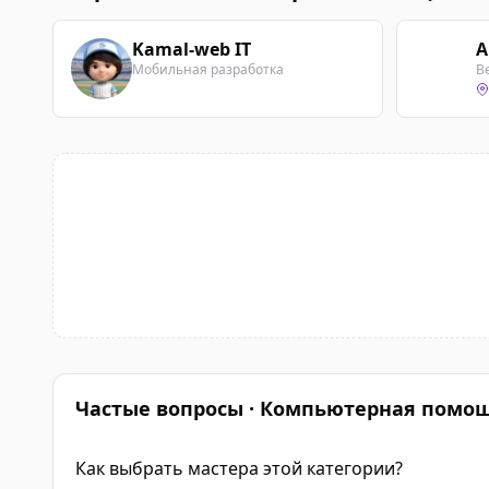
Kamal-web IT
А
А
Мобильная разработка
В
Частые вопросы · Компьютерная помо
Как выбрать мастера этой категории?