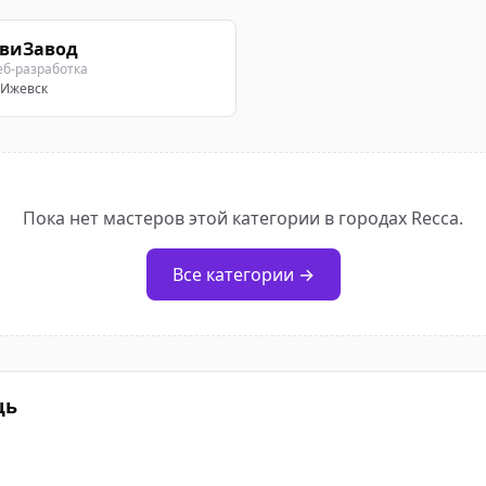
виЗавод
еб-разработка
Ижевск
Пока нет мастеров этой категории в городах Recca.
Все категории →
щь