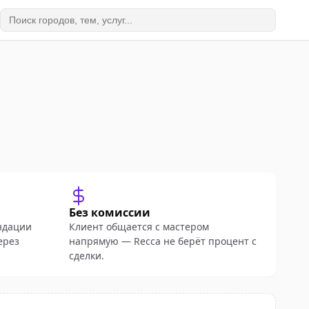
Без комиссии
ндации
Клиент общается с мастером
ерез
напрямую — Recca не берёт процент с
сделки.