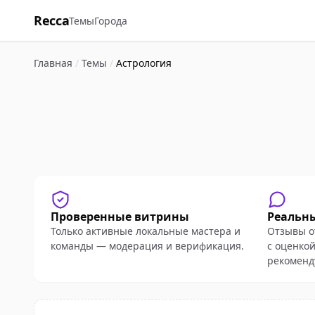
Recca
Темы
Города
Главная
/
Темы
/
Астрология
Проверенные витрины
Реальн
Только активные локальные мастера и
Отзывы о
команды — модерация и верификация.
с оценкой
рекоменд