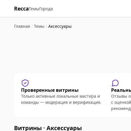
Recca
Темы
Города
Главная
/
Темы
/
Аксессуары
Проверенные витрины
Реальн
Только активные локальные мастера и
Отзывы о
команды — модерация и верификация.
с оценкой
рекоменд
Витрины · Аксессуары