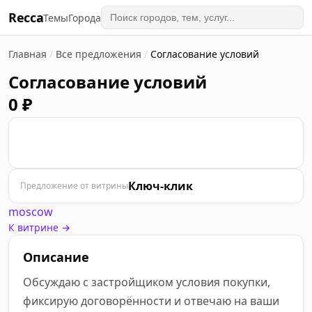
Recca
Темы
Города
Главная
/
Все предложения
/
Согласование условий
Согласование условий
0 ₽
К
Ключ-клик
Предложение от витрины
moscow
К витрине →
Описание
Обсуждаю с застройщиком условия покупки, 
фиксирую договорённости и отвечаю на ваши 