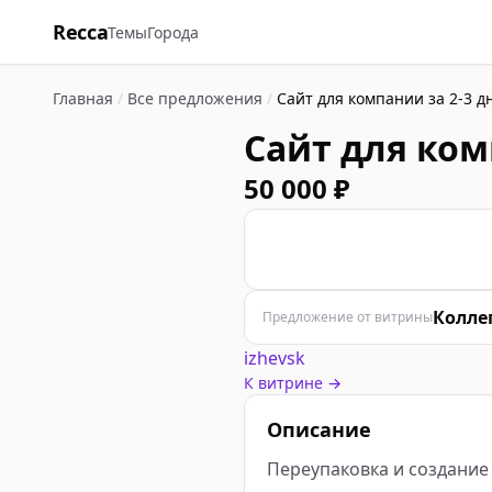
Recca
Темы
Города
Главная
/
Все предложения
/
Сайт для компании за 2-3 д
Сайт для ком
50 000 ₽
К
Колле
Предложение от витрины
izhevsk
К витрине →
Описание
Переупаковка и создание 