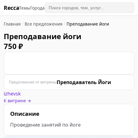
Recca
Темы
Города
Главная
/
Все предложения
/
Преподавание йоги
Преподавание йоги
750 ₽
П
Преподаватель Йоги
Предложение от витрины
izhevsk
К витрине →
Описание
Проведение занятий по йоге