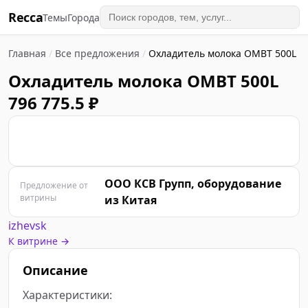
Recca
Темы
Города
Главная
/
Все предложения
/
Охладитель молока OMBT 500L
Охладитель молока OMBT 500L
796 775.5 ₽
О
ООО КСВ Групп, оборудование
Предложение от
витрины
из Китая
izhevsk
К витрине →
Описание
Характеристики:
