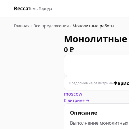
Recca
Темы
Города
Главная
/
Все предложения
/
Монолитные работы
Монолитные
0 ₽
Ф
Фарис
Предложение от витрины
moscow
К витрине →
Описание
Выполнение монолитных 