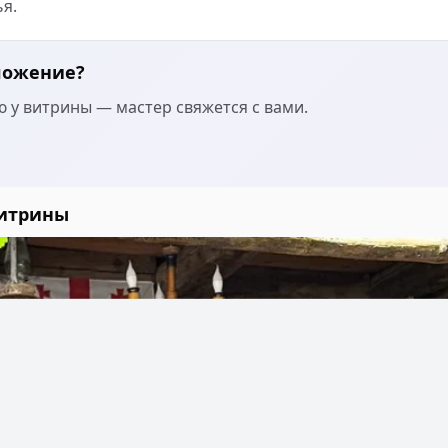
я.
ложение?
 у витрины — мастер свяжется с вами.
витрины