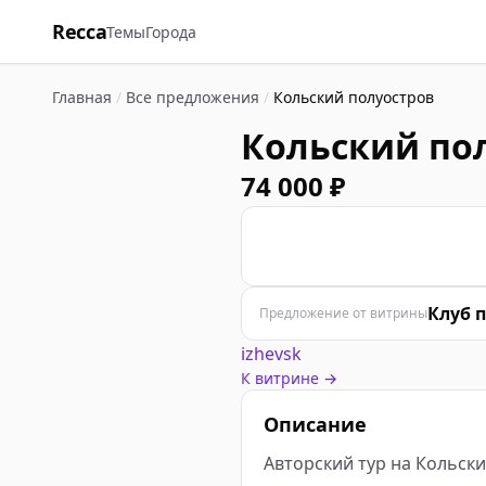
Recca
Темы
Города
Главная
/
Все предложения
/
Кольский полуостров
Кольский по
74 000 ₽
К
Клуб 
Предложение от витрины
izhevsk
К витрине →
Описание
Авторский тур на Кольский