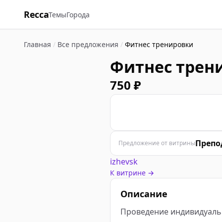
Recca
Темы
Города
Главная
/
Все предложения
/
Фитнес тренировки
Фитнес трен
750 ₽
П
Препо
Предложение от витрины
izhevsk
К витрине →
Описание
Проведение индивидуаль