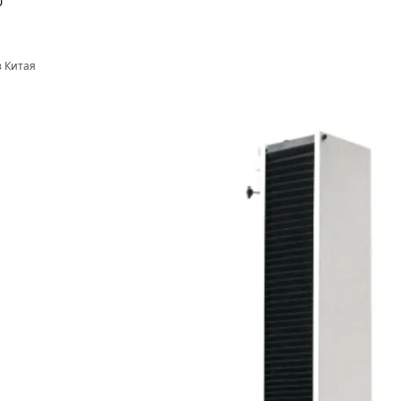
0
з Китая