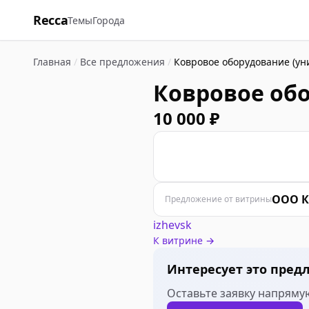
Recca
Темы
Города
Главная
/
Все предложения
/
Ковровое оборудование (ун
Ковровое обо
10 000 ₽
О
ООО К
Предложение от витрины
izhevsk
К витрине →
Интересует это пред
Оставьте заявку напрямую