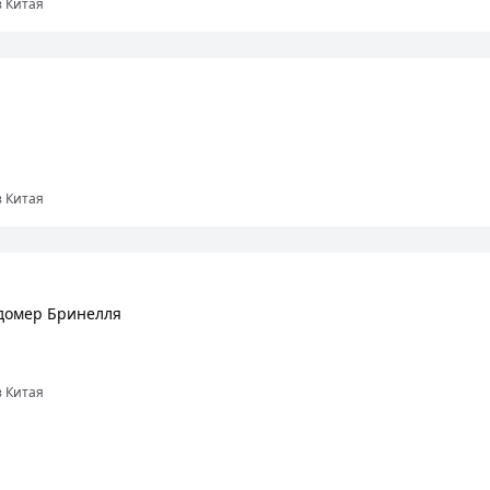
з Китая
з Китая
домер Бринелля
з Китая