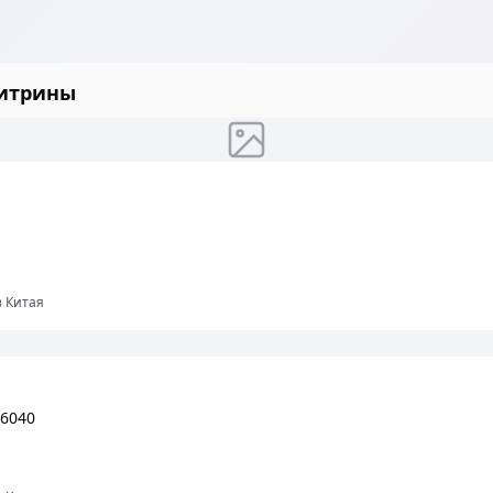
витрины
з Китая
 6040